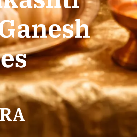
 Ganesh
nes
HRA