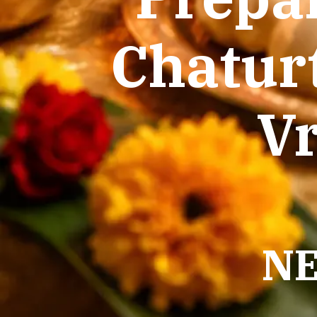
Chatur
Vr
NE