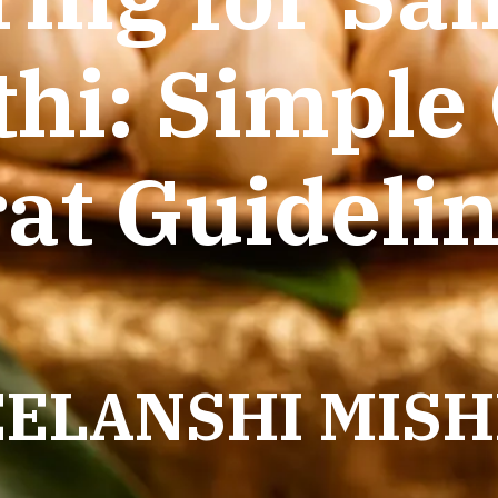
thi: Simple
at Guideli
ELANSHI MIS